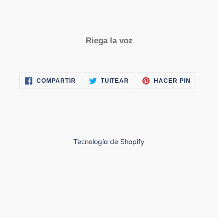
Riega la voz
COMPARTIR
TUITEAR
PINEAR
COMPARTIR
TUITEAR
HACER PIN
EN
EN
EN
FACEBOOK
TWITTER
PINTER
Tecnología de Shopify